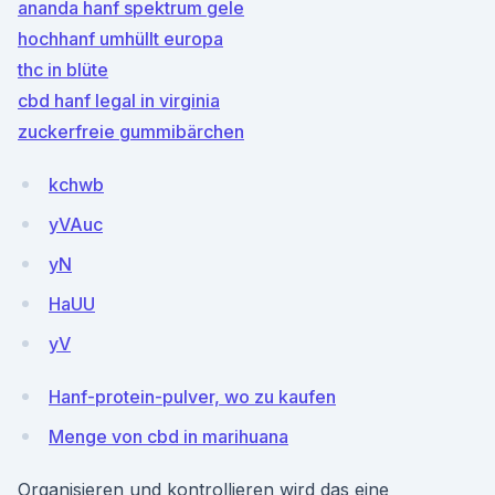
ananda hanf spektrum gele
hochhanf umhüllt europa
thc in blüte
cbd hanf legal in virginia
zuckerfreie gummibärchen
kchwb
yVAuc
yN
HaUU
yV
Hanf-protein-pulver, wo zu kaufen
Menge von cbd in marihuana
Organisieren und kontrollieren wird das eine