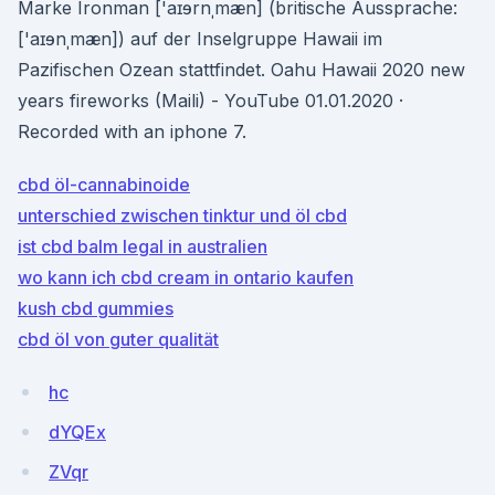
Marke Ironman ['aɪɘrnˌmæn] (britische Aussprache:
['aɪɘnˌmæn]) auf der Inselgruppe Hawaii im
Pazifischen Ozean stattfindet. Oahu Hawaii 2020 new
years fireworks (Maili) - YouTube 01.01.2020 ·
Recorded with an iphone 7.
cbd öl-cannabinoide
unterschied zwischen tinktur und öl cbd
ist cbd balm legal in australien
wo kann ich cbd cream in ontario kaufen
kush cbd gummies
cbd öl von guter qualität
hc
dYQEx
ZVqr