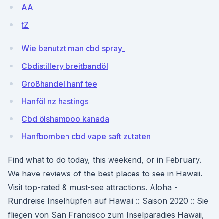
AA
tZ
Wie benutzt man cbd spray_
Cbdistillery breitbandöl
Großhandel hanf tee
Hanföl nz hastings
Cbd ölshampoo kanada
Hanfbomben cbd vape saft zutaten
Find what to do today, this weekend, or in February.
We have reviews of the best places to see in Hawaii.
Visit top-rated & must-see attractions. Aloha -
Rundreise Inselhüpfen auf Hawaii :: Saison 2020 :: Sie
fliegen von San Francisco zum Inselparadies Hawaii,