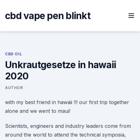
Skip
to
cbd vape pen blinkt
content
CBD OIL
Unkrautgesetze in hawaii
2020
AUTHOR
with my best friend in hawaii !!! our first trip together
alone and we went to maui!
Scientists, engineers and industry leaders come from
around the world to attend the technical symposia,