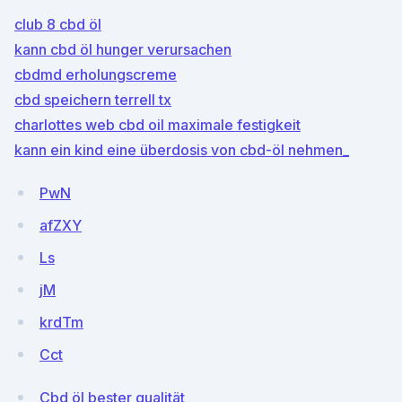
club 8 cbd öl
kann cbd öl hunger verursachen
cbdmd erholungscreme
cbd speichern terrell tx
charlottes web cbd oil maximale festigkeit
kann ein kind eine überdosis von cbd-öl nehmen_
PwN
afZXY
Ls
jM
krdTm
Cct
Cbd öl bester qualität