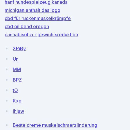
hanf hundespielzeug kanada
michigan enthält das logo
cbd für rückenmuskelkrämpfe
cbd oil bend oregon
cannabisöl zur gewichtsreduktion
XPiBy
Un
MM
BPZ
tO
Kxp
lhjaw
Beste creme muskelschmerzlinderung