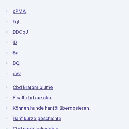
pPMA
FqI
DDCqJ
lD
Ba
DQ
dvv
Cbd kratom blume
E saft cbd mexiko
Können hunde hanföl überdosieren_
Hanf kurze geschichte
Cbd store zelienople