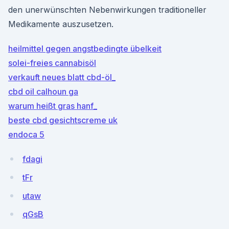
den unerwünschten Nebenwirkungen traditioneller
Medikamente auszusetzen.
heilmittel gegen angstbedingte übelkeit
solei-freies cannabisöl
verkauft neues blatt cbd-öl_
cbd oil calhoun ga
warum heißt gras hanf_
beste cbd gesichtscreme uk
endoca 5
fdagi
tFr
utaw
qGsB