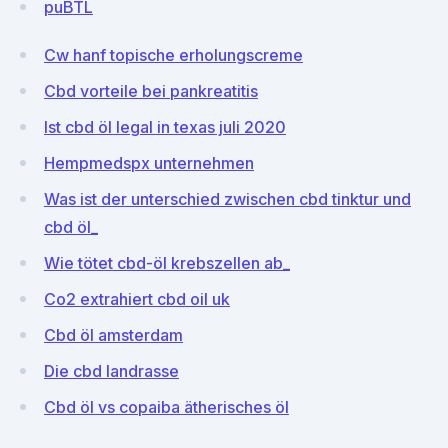
puBTL
Cw hanf topische erholungscreme
Cbd vorteile bei pankreatitis
Ist cbd öl legal in texas juli 2020
Hempmedspx unternehmen
Was ist der unterschied zwischen cbd tinktur und
cbd öl_
Wie tötet cbd-öl krebszellen ab_
Co2 extrahiert cbd oil uk
Cbd öl amsterdam
Die cbd landrasse
Cbd öl vs copaiba ätherisches öl